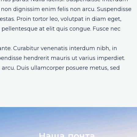
, non dignissim enim felis non arcu. Suspendisse
tas. Proin tortor leo, volutpat in diam eget,
pellentesque at elit quis congue. Fusce nec
ante. Curabitur venenatis interdum nibh, in
pendisse hendrerit mauris ut varius imperdiet.
d arcu. Duis ullamcorper posuere metus, sed
Наша почта