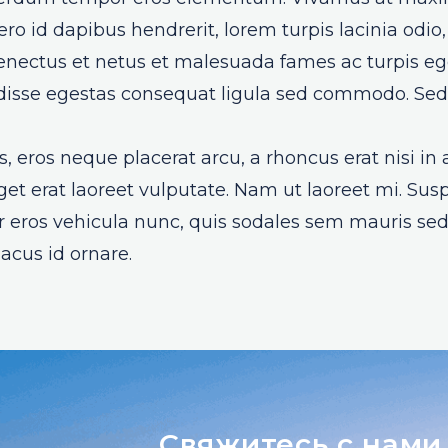
ro id dapibus hendrerit, lorem turpis lacinia odio
enectus et netus et malesuada fames ac turpis eges
ndisse egestas consequat ligula sed commodo. Sed 
 eros neque placerat arcu, a rhoncus erat nisi in 
get erat laoreet vulputate. Nam ut laoreet mi. Sus
r eros vehicula nunc, quis sodales sem mauris se
lacus id ornare.
Свяжитесь с нами