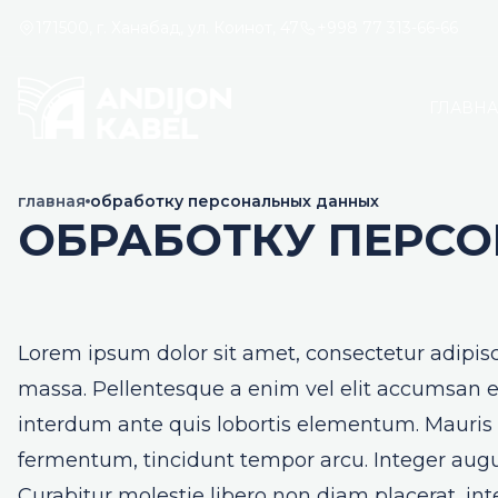
171500, г. Ханабад, ул. Коинот, 47
+998 77 313-66-66
ГЛАВН
главная
обработку персональных данных
ОБРАБОТКУ ПЕРС
Lorem ipsum dolor sit amet, consectetur adipisc
massa. Pellentesque a enim vel elit accumsan eg
interdum ante quis lobortis elementum. Mauris a
fermentum, tincidunt tempor arcu. Integer augue l
Curabitur molestie libero non diam placerat, i