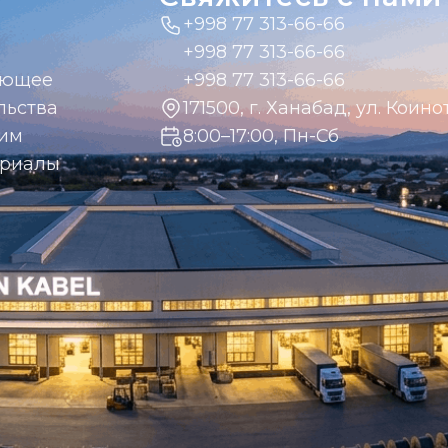
+998 77 313-66-66
+998 77 313-66-66
ающее
+998 77 313-66-66
льства
171500, г. Ханабад, ул. Коинот
дим
8:00–17:00, Пн-Сб
ериалы