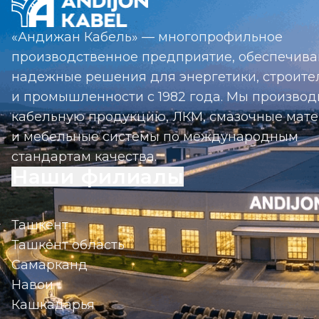
«Андижан Кабель» — многопрофильное
производственное предприятие, обеспечив
надежные решения для энергетики, строите
и промышленности с 1982 года. Мы произво
кабельную продукцию, ЛКМ, смазочные мат
и мебельные системы по международным
стандартам качества.
Наши филиалы
Ташкент
Ташкент область
Самарканд
Навои
Кашкадарья