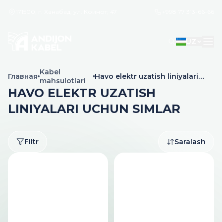
171500, г. Ханабад, ул. Коинот, 47
+998 77 313-66-66
UZ
Kabel
Главная
Havo elektr uzatish liniyalari
mahsulotlari
uchun simlar
HAVO ELEKTR UZATISH
LINIYALARI UCHUN SIMLAR
Filtr
Saralash