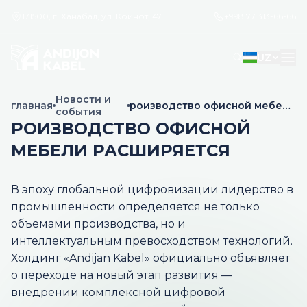
171500, г. Ханабад, ул. Коинот, 47
+998 77 313-66-66
UZ
Новости и
главная
роизводство офисной мебели
события
расширяется
РОИЗВОДСТВО ОФИСНОЙ
МЕБЕЛИ РАСШИРЯЕТСЯ
В эпоху глобальной цифровизации лидерство в
промышленности определяется не только
объемами производства, но и
интеллектуальным превосходством технологий.
Холдинг «Andijan Kabel» официально объявляет
о переходе на новый этап развития —
внедрении комплексной цифровой