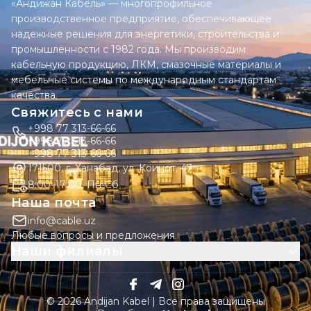
«Андижан Кабель» — многопрофильное
производственное предприятие, обеспечивающее
надежные решения для энергетики, строительства и
промышленности с 1982 года. Мы производим
кабельную продукцию, ЛКМ, смазочные материалы и
мебельные системы по международным стандартам
качества.
Свяжитесь с нами
+998 77 313-66-66
+998 77 313-66-66
+998 77 313-66-66
171500, г. Ханабад, ул. Коинот, 47
8:00–17:00, Пн-Сб
Наша почта
info@cable.uz
Любые вопросы и предложения
Наши филиалы
© 2026 Andijan Kabel | Все права защищены