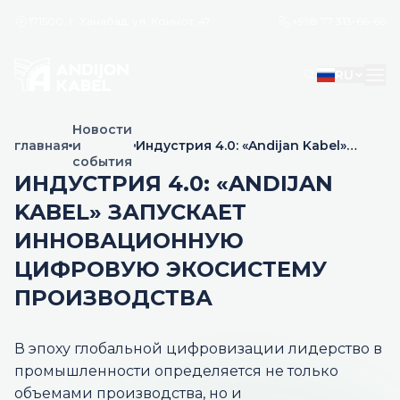
171500, г. Ханабад, ул. Коинот, 47
+998 77 313-66-66
RU
Новости
главная
и
Индустрия 4.0: «Andijan Kabel»
события
запускает инновационную
цифровую экосистему
ИНДУСТРИЯ 4.0: «ANDIJAN
производства
KABEL» ЗАПУСКАЕТ
ИННОВАЦИОННУЮ
ЦИФРОВУЮ ЭКОСИСТЕМУ
ПРОИЗВОДСТВА
В эпоху глобальной цифровизации лидерство в
промышленности определяется не только
объемами производства, но и