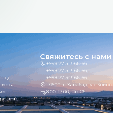
Свяжитесь с нами
+998 77 313-66-66
+998 77 313-66-66
ающее
+998 77 313-66-66
льства
171500, г. Ханабад, ул. Коинот
дим
8:00–17:00, Пн-Сб
ериалы