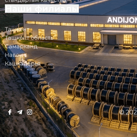
Наши филиалы
Ташкент
Ташкент область
Самарканд
Навои
Кашкадарья
© 202