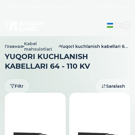
171500, г. Ханабад, ул. Коинот, 47
+998 77 313-66-66
UZ
Kabel
Главная
Yuqori kuchlanish kabellari 64
mahsulotlari
- 110 kV
YUQORI KUCHLANISH
KABELLARI 64 - 110 KV
Filtr
Saralash