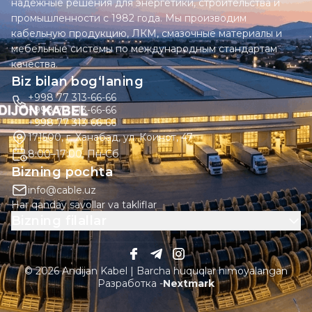
надежные решения для энергетики, строительства и
промышленности с 1982 года. Мы производим
кабельную продукцию, ЛКМ, смазочные материалы и
мебельные системы по международным стандартам
качества.
Biz bilan bog‘laning
+998 77 313-66-66
+998 77 313-66-66
+998 77 313-66-66
171500, г. Ханабад, ул. Коинот, 47
8:00–17:00, Пн-Сб
Bizning pochta
info@cable.uz
Har qanday savollar va takliflar
Bizning filallar
© 2026 Andijan Kabel | Barcha huquqlar himoyalangan
Разработка -
Nextmark