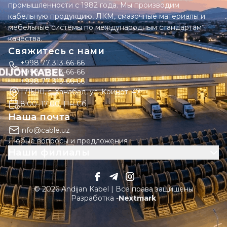
промышленности с 1982 года. Мы производим
кабельную продукцию, ЛКМ, смазочные материалы и
мебельные системы по международным стандартам
качества.
Свяжитесь с нами
+998 77 313-66-66
+998 77 313-66-66
+998 77 313-66-66
171500, г. Ханабад, ул. Коинот, 47
8:00–17:00, Пн-Сб
Наша почта
info@cable.uz
Любые вопросы и предложения
Наши филиалы
© 2026 Andijan Kabel | Все права защищены
Разработка -
Nextmark