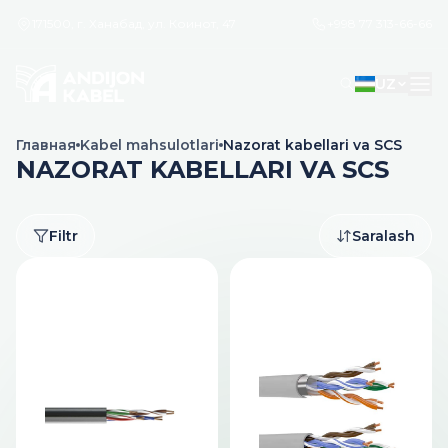
171500, г. Ханабад, ул. Коинот, 47
+998 77 313-66-66
UZ
Главная
Kabel mahsulotlari
Nazorat kabellari va SCS
NAZORAT KABELLARI VA SCS
Filtr
Saralash