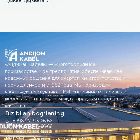
(А)КВВГ, (А)КВВГЭ,
(А)КВБбШв, (А)КВБШв,
(А)КВКШв, (А)КПвВГЭ,
(А)КПвБбШв, (А)КПвБШв,
(А)КПвКШв, (А)КВБШп,
(А)КВКШп, (А)КПвБШп,
(А)КПвКШп
«Андижан Кабель» — многопрофильное
производственное предприятие, обеспечивающее
надежные решения для энергетики, строительства и
промышленности с 1982 года. Мы производим
кабельную продукцию, ЛКМ, смазочные материалы и
мебельные системы по международным стандартам
качества.
Biz bilan bog‘laning
+998 77 313-66-66
+998 77 313-66-66
+998 77 313-66-66
171500, г. Ханабад, ул. Коинот, 47