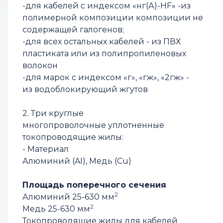
-для кабелей с индексом «нг(А)-НF» -из
полимерной композиции композиции не
содержащей галогенов;
-для всех остальных кабелей - из ПВХ
пластиката или из полипропиленовых
волокон
-для марок с индексом «г», «гж», «2гж» -
из водоблокирующий жгутов
2. Три круглые
многопроволочные уплотненные
токопроводящие жилы:
- Материал
Алюминий (AI), Медь (Cu)
Площадь поперечного сечения
2
Алюминий 25-630 мм
2
Медь 25-630 мм
Токопроводящие жилы для кабелей