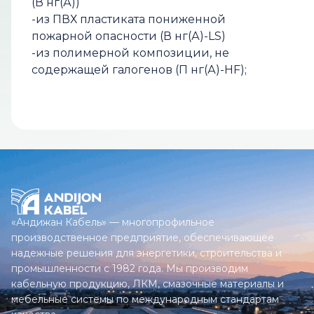
(В нг(А))
-из ПВХ пластиката пониженной
пожарной опасности (В нг(А)-LS)
-из полимерной композиции, не
содержащей галогенов (П нг(А)-НF);
«Андижан Кабель» — многопрофильное
производственное предприятие, обеспечивающее
надежные решения для энергетики, строительства и
промышленности с 1982 года. Мы производим
кабельную продукцию, ЛКМ, смазочные материалы и
мебельные системы по международным стандартам