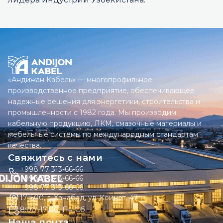
«Андижан Кабель» — многопрофильное
производственное предприятие, обеспечивающее
надежные решения для энергетики, строительства и
промышленности с 1982 года. Мы производим
кабельную продукцию, ЛКМ, смазочные материалы и
мебельные системы по международным стандартам
качества.
Свяжитесь с нами
+998 77 313-66-66
+998 77 313-66-66
+998 77 313-66-66
171500, г. Ханабад, ул. Коинот, 47
8:00–17:00, Пн-Сб
Наша почта