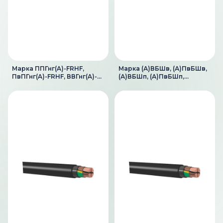
Марка ППГнг(A)-FRHF,
Марка (А)ВБШв, (А)ПвБШв,
ПвПГнг(A)-FRHF, ВВГнг(A)-
(А)ВБШп, (А)ПвБШп,
FRLS, ПвВГнг(A)-FRLS
(А)ВБШвнг(А)-LS,
(А)ПвБШвнг(А)-LS