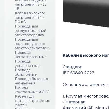
Кабели среднего
напряжения 6 - 35
кВ
Кабели высокого
напряжения 64 -
110 кВ
Провода для
воздушных линий
электропередач
Провода для
водопогруженых
электродвигателей
Провода
Кабели высокого нап
неизолированные
Провода
установочные
Стандарт
Провода
IEC 60840-2022
обмоточные
Провода бытового
назначения
Основные элементы 
Кабели
контрольные и СКС
1. Круглая многопров
Кабели для
фотоэлектрических
- Материал
систем
Алюминий (AI), Медь 