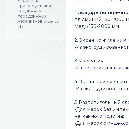
Кабели для
присоединения
подвижных
Площадь поперечног
передвижных
Алюминий 150-2000 
механизмов 0,66-1.0
2
Медь 150-2000 мм
кВ
2. Экран по жиле или 
-Из экструдированно
3. Изоляция:
-Из перокидносшивае
4. Экран по изоляции:
-Из экструдированно
5. Разделительный сл
-Для марок без индек
нетканного полотна;
-Для марок с индексо