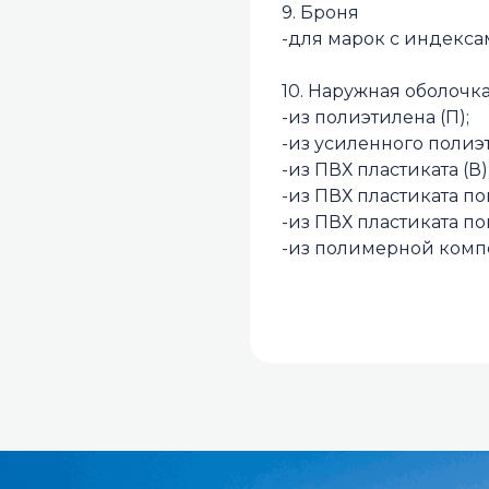
9. Броня
-для марок с индекса
10. Наружная оболочка
-из полиэтилена (П);
-из усиленного полиэ
-из ПВХ пластиката (В)
-из ПВХ пластиката п
-из ПВХ пластиката п
-из полимерной компо