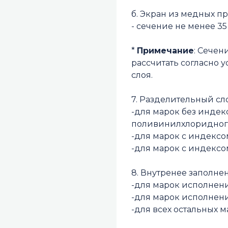
б. Экран из медных п
- сечение не менее 3
*
Примечание
: Сечен
рассчитать согласно 
cлoя.
7. Разделительный сл
-для марок без индек
поливинилхлоридного
-для марок с индексо
-для марок с индексо
8. Внутренее заполне
-для марок исполнени
-для марок исполнени
-для всех остальных 