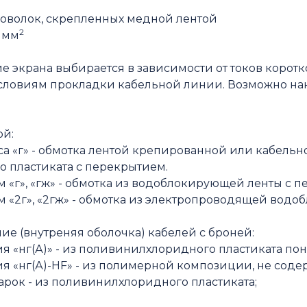
роволок, скрепленных медной лентой
2
5 мм
ие экрана выбирается в зависимости от токов корот
условиям прокладки кабельной линии. Возможно на
ой:
са «г» - обмотка лентой крепированной или кабельн
 пластиката с перекрытием.
м «г», «гж» - обмотка из водоблокирующей ленты с 
м «2г», «2гж» - обмотка из электропроводящей вод
ние (внутреняя оболочка) кабелей с броней:
я «нг(А)» - из поливинилхлоридного пластиката п
я «нг(А)-НF» - из полимерной композиции, не соде
марок - из поливинилхлоридного пластиката;