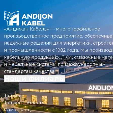
«Андижан Кабель» — многопрофильное
производственное предприятие, обеспечив
надежные решения для энергетики, строите
и промышленности с 1982 года. Мы произво
кабельную продукцию, ЛКМ, смазочные мат
и мебельные системы по международным
стандартам качества.
Наши филиалы
Ташкент
Ташкент область
Самарканд