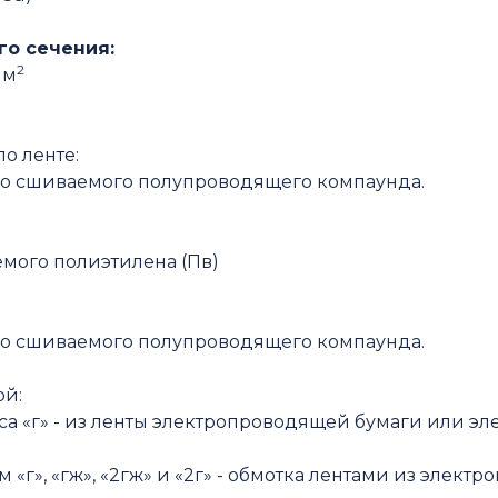
о сечения:
2
мм
по ленте:
го сшиваемого полупроводящего компаунда.
мого полиэтилена (Пв)
го сшиваемого полупроводящего компаунда.
ой:
са «г» - из ленты электропроводящей бумаги или 
м «г», «гж», «2гж» и «2г» - обмотка лентами из эле