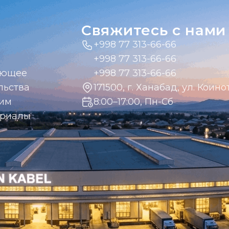
Свяжитесь с нами
+998 77 313-66-66
+998 77 313-66-66
ающее
+998 77 313-66-66
льства
171500, г. Ханабад, ул. Коинот
дим
8:00–17:00, Пн-Сб
ериалы