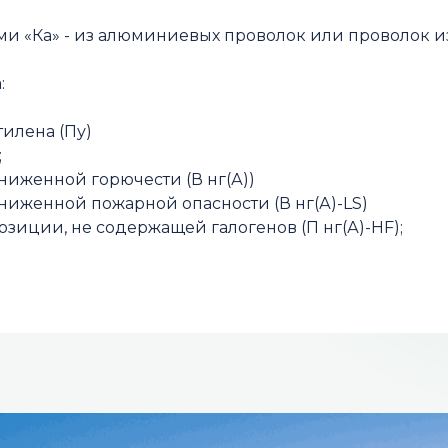
ми «Ка» - из алюминиевых проволок или проволок и
:
тилена (Пу)
;
ониженной горючести (В нг(А))
ониженной пожарной опасности (В нг(А)-LS)
зиции, не содержащей галогенов (П нг(А)-НF);