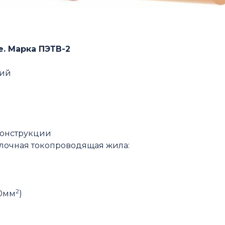
. Марка ПЭТВ-2
кий
конструкции
олочная токопроводящая жила:
2
00мм
)