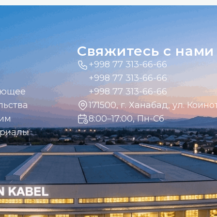
Свяжитесь с нами
+998 77 313-66-66
+998 77 313-66-66
ающее
+998 77 313-66-66
льства
171500, г. Ханабад, ул. Коинот
дим
8:00–17:00, Пн-Сб
ериалы