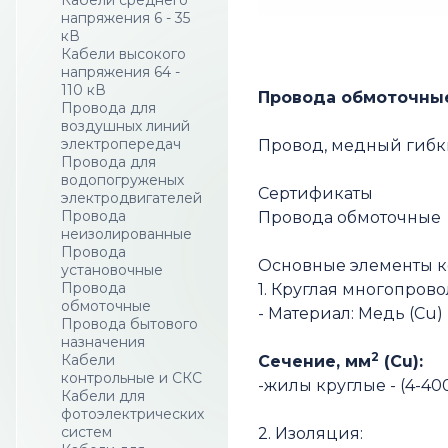
Кабели среднего
напряжения 6 - 35
кВ
Кабели высокого
напряжения 64 -
110 кВ
Провода обмоточные
Провода для
воздушных линий
электропередач
Провод, медный гиб
Провода для
водопогруженых
Сертификаты
электродвигателей
Провода
Провода обмоточные
неизолированные
Провода
Основные элементы 
установочные
Провода
1. Круглая многопров
обмоточные
- Материал: Медь (Cu)
Провода бытового
назначения
2
Кабели
Сечение, мм
(Cu):
контрольные и СКС
-жилы круглые - (4-4
Кабели для
фотоэлектрических
систем
2. Изоляция: