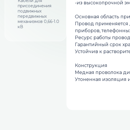
Кабели для
-из высокопрочной э
присоединения
подвижных
передвижных
Основная область пр
механизмов 0,66-1.0
Провод примeняeтcя д
кВ
приборов, телефонны
Ресурс работы проводо
Гарантийный срок хра
Устойчив к растворит
Конструкция
Медная проволока диа
Утоненная изоляция и