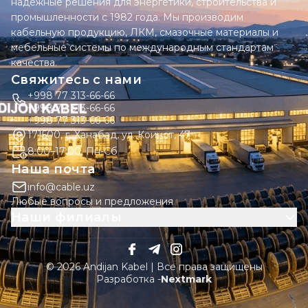
надежные решения для энергетики, строительства и
промышленности с 1982 года. Мы производим
кабельную продукцию, ЛКМ, смазочные материалы и
мебельные системы по международным стандартам
качества.
Свяжитесь с нами
+998 77 313-66-66
+998 77 313-66-66
+998 77 313-66-66
171500, г. Ханабад, ул. Коинот, 47
8:00–17:00, Пн-Сб
Наша почта
info@cable.uz
Любые вопросы и предложения
Наши филиалы
© 2026 Andijan Kabel | Все права защищены
Разработка -
Nextmark